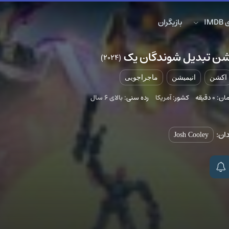
IM
بازیگران
شن تبدیل شوندگان یک
(2024)
اکشن
انیمیشن
ماجراجویی
0 دقیقه
کشور:
آمریکا
رده سنی:
بالای ۶ سال
دان:
Josh Cooley