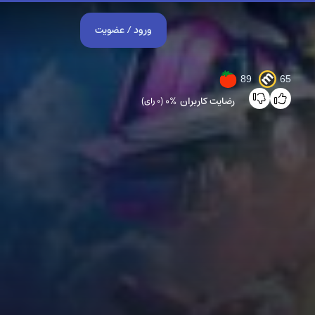
ورود / عضویت
89
65
رضایت کاربران
0%
(0 رای)