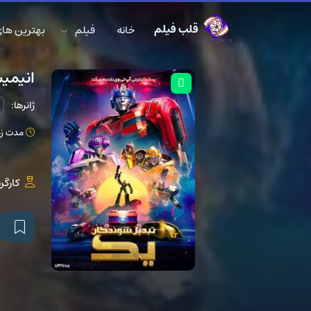
قلب فیلم
خانه
فیلم
بهترین های DB
انیمی
ژانرها:
مدت زمان: 
کارگر