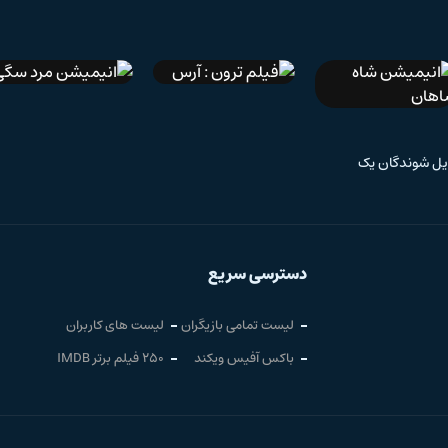
IMDb 6.2
دوبله فارسی
IMDb 6.4
دوبله فارسی
IMDb 7.1
زیرنویس فارسی
یل شوندگان یک
فیلم ترون : آرس
انیمیشن مرد سگی
انیمیشن شاه شاهان
دسترسی سریع
لیست تمامی بازیگران
لیست های کاربران
باکس آفیس ویکند
250 فیلم برتر IMDB