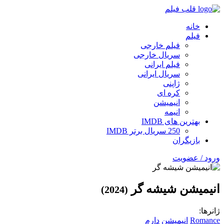
قلب فیلم
خانه
فیلم
فیلم خارجی
سریال خارجی
فیلم ایرانی
سریال ایرانی
ژاپنی
کره ای
انیمیشن
انیمه
بهترین های IMDB
250 سریال برتر IMDB
بازیگران
ورود / عضویت
انیمیشن شیشه گر
(2024)
ژانرها:
Romance
انیمیشن
دارم