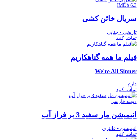
IMDb 6.3
سریال خائن کشی
تاریخی • جنایی
تماشا کنید
فیلم ما همه گناهکاریم
We're All Sinner
دارم
تماشا کنید
دوبله فارسی
انیمیشن مار سفید 3 بر فراز آب
انیمیشن • فانتزی
تماشا کنید