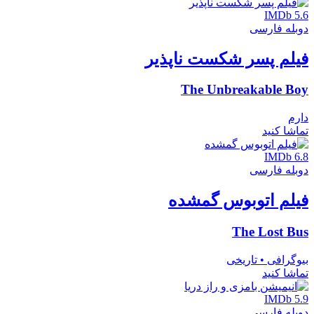
IMDb 5.6
دوبله فارسی
فیلم پسر شکست ناپذیر
The Unbreakable Boy
دارم
تماشا کنید
IMDb 6.8
دوبله فارسی
فیلم اتوبوس گمشده
The Lost Bus
بیوگرافی • تاریخی
تماشا کنید
IMDb 5.9
دوبله فارسی