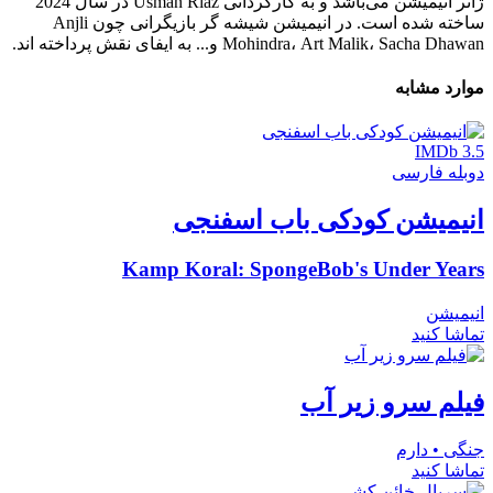
ژانر انیمیشن می‌باشد و به کارگردانی Usman Riaz در سال 2024
ساخته شده است. در انیمیشن شیشه گر بازیگرانی چون Anjli
Mohindra، Art Malik، Sacha Dhawan و... به ایفای نقش پرداخته اند.
موارد مشابه
IMDb 3.5
دوبله فارسی
انیمیشن کودکی باب اسفنجی
Kamp Koral: SpongeBob's Under Years
انیمیشن
تماشا کنید
فیلم سرو زیر آب
جنگی • دارم
تماشا کنید