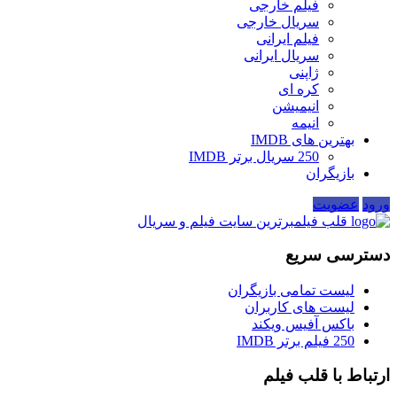
فیلم خارجی
سریال خارجی
فیلم ایرانی
سریال ایرانی
ژاپنی
کره ای
انیمیشن
انیمه
بهترین های IMDB
250 سریال برتر IMDB
بازیگران
ورود
عضویت
قلب فیلم
برترین سایت فیلم و سریال
دسترسی سریع
لیست تمامی بازیگران
لیست های کاربران
باکس آفیس ویکند
250 فیلم برتر IMDB
ارتباط با قلب فیلم