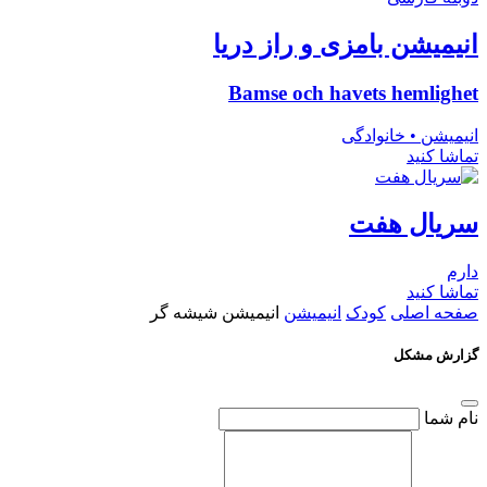
انیمیشن بامزی و راز دریا
Bamse och havets hemlighet
انیمیشن • خانوادگی
تماشا کنید
سریال هفت
دارم
تماشا کنید
صفحه اصلی
کودک
انیمیشن
انیمیشن شیشه گر
گزارش مشکل
نام شما