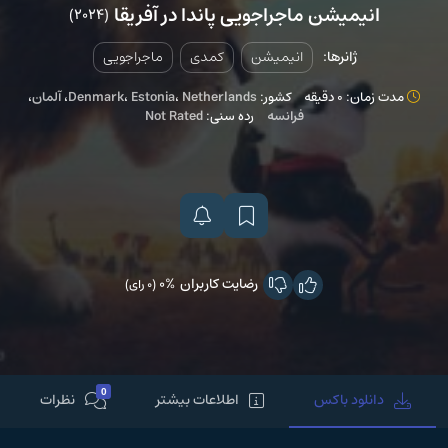
انیمیشن ماجراجویی پاندا در آفریقا
(2024)
ژانرها:
انیمیشن
کمدی
ماجراجویی
مدت زمان: 0 دقیقه
کشور:
Netherlands
،
Estonia
،
Denmark
،
آلمان
،
فرانسه
رده سنی:
Not Rated
رضایت کاربران
0%
(0 رای)
0
دانلود باکس
اطلاعات بیشتر
نظرات