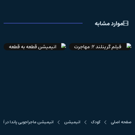
موارد مشابه
IMDb 6.8
دوبله فارسی
دوبله فارسی
فیلم گرینلند 2: مهاجرت
انیمیشن قطعه به قطعه
صفحه اصلی
کودک
انیمیشن
انیمیشن ماجراجویی پاندا در آفری