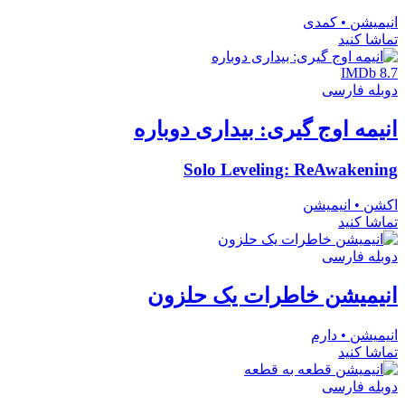
انیمیشن • کمدی
تماشا کنید
IMDb 8.7
دوبله فارسی
انیمه اوج گیری: بیداری دوباره
Solo Leveling: ReAwakening
اکشن • انیمیشن
تماشا کنید
دوبله فارسی
انیمیشن خاطرات یک حلزون
انیمیشن • دارم
تماشا کنید
دوبله فارسی