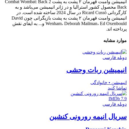
انیمیشن وامبت قهرمان ۲ پشت به پشت Combat Wombat: Back 2
Back محصول کشور استرالیا و در ژانر انیمیشن می‌باشد و به
کارگردانی Ricard Cussó در سال 2024 ساخته شده است. در
انیمیشن وامبت قهرمان ۲ پشت به پشت بازیگرانی چون David
Wenham، Deborah Mailman، Ed Oxenbould و... به ایفای نقش
پرداخته اند.
موارد مشابه
دوبله فارسی
انیمیشن ربات وحشی
انیمیشن • خانوادگی
تماشا کنید
IMDb 7.9
دوبله فارسی
سریال انیمه رورونی کنشین