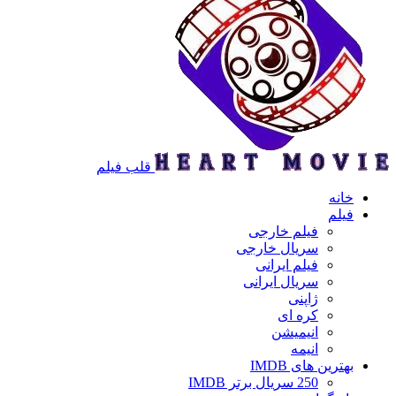
قلب فیلم
خانه
فیلم
فیلم خارجی
سریال خارجی
فیلم ایرانی
سریال ایرانی
ژاپنی
کره ای
انیمیشن
انیمه
بهترین های IMDB
250 سریال برتر IMDB