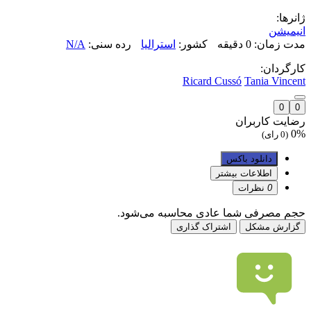
ژانرها:
انیمیشن
مدت زمان: 0 دقیقه
کشور:
استرالیا
رده سنی:
N/A
کارگردان:
Ricard Cussó
Tania Vincent
0
0
رضایت کاربران
0%
(0 رای)
دانلود باکس
اطلاعات بیشتر
0
نظرات
حجم مصرفی شما عادی محاسبه می‌شود.
گزارش مشکل
اشتراک گذاری