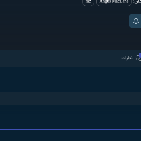
دان:
mz
Angus MacLane
نظرات