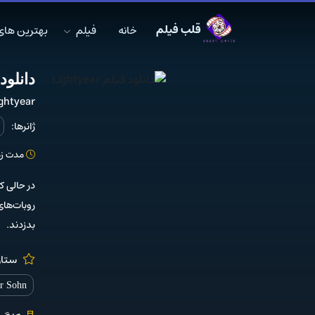
قلب فیلم
خانه
فیلم
بهترین های MDB
دانلود فیلم
ghtyear
ژانرها:
مدت زمان: 0
در حالی که
روبات‌های
بدزدند.
ستار
er Sohn