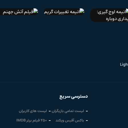
دوبله فارسی
IMDb 4.7
دوبله فارسی
IMDb 8.7
دوبله فارسی
انیمه تغییرات گریم
فیلم آتش جهنم
انیمه اوج گیری:
بیداری دوباره
دسترسی سریع
لیست تمامی بازیگران
لیست های کاربران
باکس آفیس ویکند
250 فیلم برتر IMDB