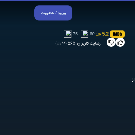
ورود / عضویت
5.2
75
60
/10
رضایت کاربران
56%
(18 رای)
ز