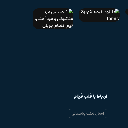
IMDb 6.4
دوبله فارسی
دانلود انیمه Spy X
family
انیمیشن مرد
IMDb 7.5
عنکبوتی و مرد آهنی:
تیم انتقام جویان
دانلو
Train
ارتباط با قلب فیلم
ارسال تیکت پشتیبانی