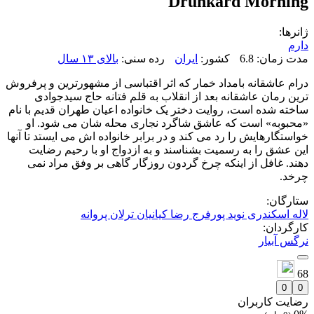
Drunkard Morning
ژانرها:
دارم
مدت زمان: 6.8
کشور:
ایران
رده سنی:
بالای ۱۳ سال
درام عاشقانه بامداد خمار که اثر اقتباسی از مشهورترین و پرفروش
ترین رمان عاشقانه بعد از انقلاب به قلم فتانه حاج سیدجوادی
ساخته شده است، روایت دختر یک خانواده اعیان طهران قدیم با نام
«محبوبه» است که عاشق شاگرد نجاری محله شان می شود. او
خواستگارهایش را رد می کند و در برابر خانواده اش می ایستد تا آنها
این عشق را به رسمیت بشناسند و به ازدواج او با رحیم رضایت
دهند. غافل از اینکه چرخ گردون روزگار گاهی بر وفق مراد نمی
چرخد.
ستارگان:
لاله اسکندری
نوید پورفرج
رضا کیانیان
ترلان پروانه
کارگردان:
نرگس آبیار
68
0
0
رضایت کاربران