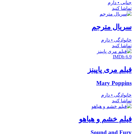
جنایی • دارم
تماشا کنید
سریال مترجم
خانوادگی • دارم
تماشا کنید
IMDb 6.9
فیلم مری پاپینز
Mary Poppins
خانوادگی • دارم
تماشا کنید
فیلم خشم و هیاهو
Sound and Fury