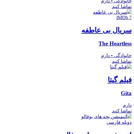
خانوادگی • دارم
تماشا کنید
IMDb 7
سریال بی عاطفه
The Heartless
خانوادگی • دارم
تماشا کنید
فیلم گیتا
Gita
دارم
تماشا کنید
دوبله فارسی