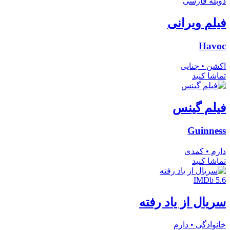
دوبله فارسی
فیلم ویرانی
Havoc
اکشن • جنایی
تماشا کنید
فیلم گینس
Guinness
دارم • کمدی
تماشا کنید
IMDb 5.6
سریال از یاد رفته
خانوادگی • دارم