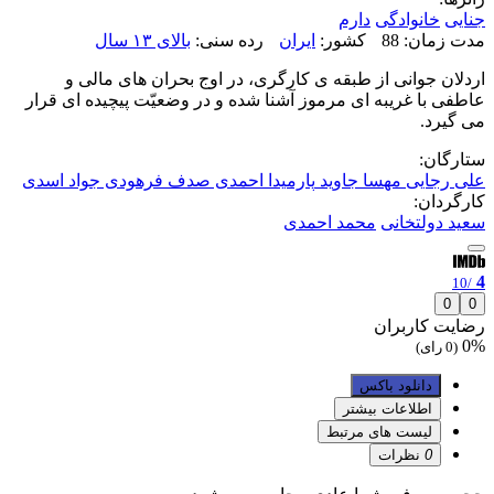
جنایی
خانوادگی
دارم
مدت زمان: 88
کشور:
ایران
رده سنی:
بالای ۱۳ سال
اردلان جوانی از طبقه ی کارگری، در اوج بحران های مالی و
عاطفی با غریبه ای مرموز آشنا شده و در وضعیّت پیچیده ای قرار
می گیرد.
ستارگان:
علی رجایی
مهسا جاوید
پارمیدا احمدی
صدف فرهودی
جواد اسدی
کارگردان:
سعید دولتخانی
محمد احمدی
4
/10
0
0
رضایت کاربران
0%
(0 رای)
دانلود باکس
اطلاعات بیشتر
لیست های مرتبط
0
نظرات