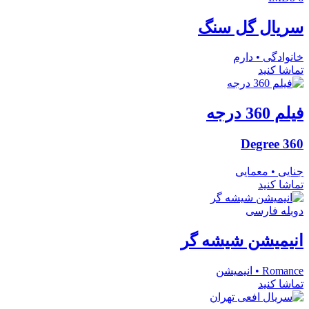
سریال گل سنگ
خانوادگی • دارم
تماشا کنید
فیلم 360 درجه
360 Degree
جنایی • معمایی
تماشا کنید
دوبله فارسی
انیمیشن شیشه گر
Romance • انیمیشن
تماشا کنید