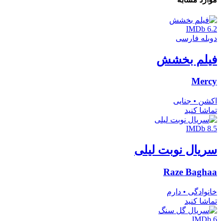
IMDb 6.2
دوبله فارسی
فیلم بخشش
Mercy
اکشن • جنایی
تماشا کنید
IMDb 8.5
سریال نوبت لیلی
Raze Baghaa
خانوادگی • دارم
تماشا کنید
IMDb 6