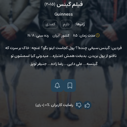
فیلم گینس
(2015)
Guinness
ژانرها:
دارم
کمدی
مدت زمان: 85
کشور:
ایران
رده سنی:
N/A
فردین: گینس سیخی چنده!؟ پول کجاست اینو بگو؟ غنچه: خاک بر سرت که
نافتو از پول بریدن. بدبخت همش اعتباره... میدونی کیا اسمشون تو
گینسه... علی دایی... رضا زاده... جنیفر لوپز.
رضایت کاربران
0%
(0 رای)