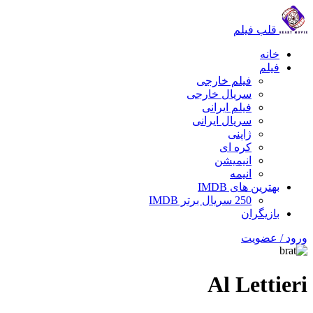
قلب فیلم
خانه
فیلم
فیلم خارجی
سریال خارجی
فیلم ایرانی
سریال ایرانی
ژاپنی
کره ای
انیمیشن
انیمه
بهترین های IMDB
250 سریال برتر IMDB
بازیگران
ورود / عضویت
Al Lettieri