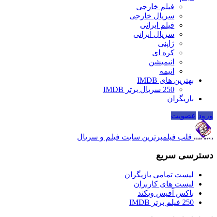
فیلم خارجی
سریال خارجی
فیلم ایرانی
سریال ایرانی
ژاپنی
کره ای
انیمیشن
انیمه
بهترین های IMDB
250 سریال برتر IMDB
بازیگران
ورود
عضویت
قلب فیلم
برترین سایت فیلم و سریال
دسترسی سریع
لیست تمامی بازیگران
لیست های کاربران
باکس آفیس ویکند
250 فیلم برتر IMDB