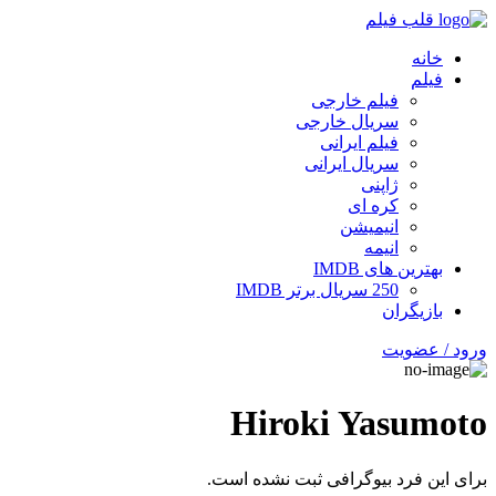
قلب فیلم
خانه
فیلم
فیلم خارجی
سریال خارجی
فیلم ایرانی
سریال ایرانی
ژاپنی
کره ای
انیمیشن
انیمه
بهترین های IMDB
250 سریال برتر IMDB
بازیگران
ورود / عضویت
Hiroki Yasumoto
برای این فرد بیوگرافی ثبت نشده است.