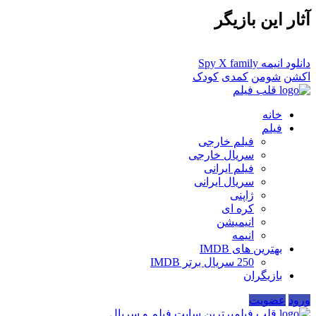
آثار این بازیگر
دانلود انیمه Spy X family
اکشن
شومن
کمدی
کودک
قلب فیلم
خانه
فیلم
فیلم خارجی
سریال خارجی
فیلم ایرانی
سریال ایرانی
ژاپنی
کره ای
انیمیشن
انیمه
بهترین های IMDB
250 سریال برتر IMDB
بازیگران
ورود
عضویت
قلب فیلم
برترین سایت فیلم و سریال