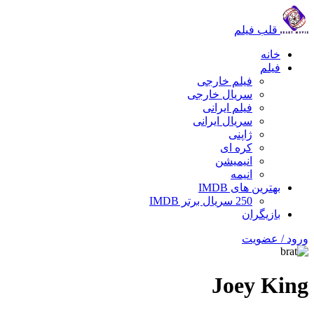
قلب فیلم
خانه
فیلم
فیلم خارجی
سریال خارجی
فیلم ایرانی
سریال ایرانی
ژاپنی
کره ای
انیمیشن
انیمه
بهترین های IMDB
250 سریال برتر IMDB
بازیگران
ورود / عضویت
Joey King