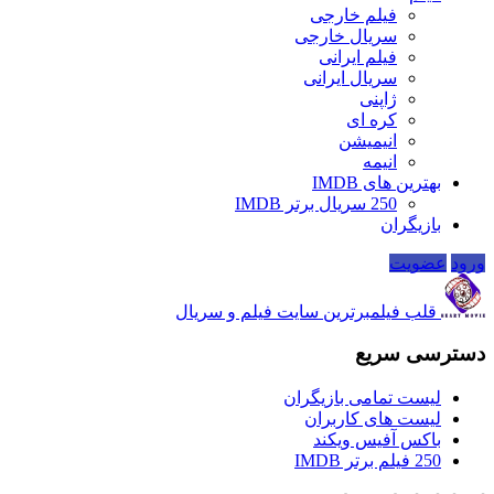
فیلم خارجی
سریال خارجی
فیلم ایرانی
سریال ایرانی
ژاپنی
کره ای
انیمیشن
انیمه
بهترین های IMDB
250 سریال برتر IMDB
بازیگران
ورود
عضویت
قلب فیلم
برترین سایت فیلم و سریال
دسترسی سریع
لیست تمامی بازیگران
لیست های کاربران
باکس آفیس ویکند
250 فیلم برتر IMDB