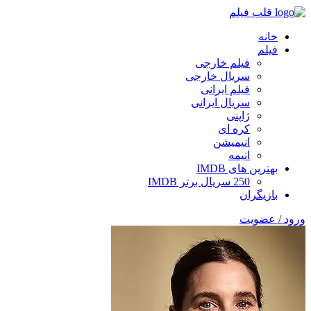
قلب فیلم
خانه
فیلم
فیلم خارجی
سریال خارجی
فیلم ایرانی
سریال ایرانی
ژاپنی
کره ای
انیمیشن
انیمه
بهترین های IMDB
250 سریال برتر IMDB
بازیگران
ورود / عضویت