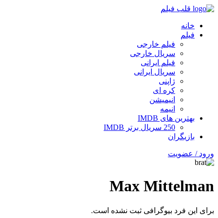
قلب فیلم
خانه
فیلم
فیلم خارجی
سریال خارجی
فیلم ایرانی
سریال ایرانی
ژاپنی
کره ای
انیمیشن
انیمه
بهترین های IMDB
250 سریال برتر IMDB
بازیگران
ورود / عضویت
Max Mittelman
برای این فرد بیوگرافی ثبت نشده است.