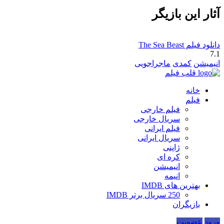
آثار این بازیگر
دانلود فیلم The Sea Beast
7.1
انیمیشن
کمدی
ماجراجویی
قلب فیلم
خانه
فیلم
فیلم خارجی
سریال خارجی
فیلم ایرانی
سریال ایرانی
ژاپنی
کره ای
انیمیشن
انیمه
بهترین های IMDB
250 سریال برتر IMDB
بازیگران
ورود
عضویت