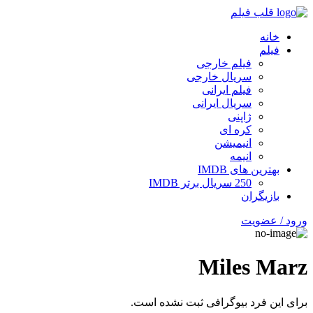
قلب فیلم
خانه
فیلم
فیلم خارجی
سریال خارجی
فیلم ایرانی
سریال ایرانی
ژاپنی
کره ای
انیمیشن
انیمه
بهترین های IMDB
250 سریال برتر IMDB
بازیگران
ورود / عضویت
Miles Marz
برای این فرد بیوگرافی ثبت نشده است.