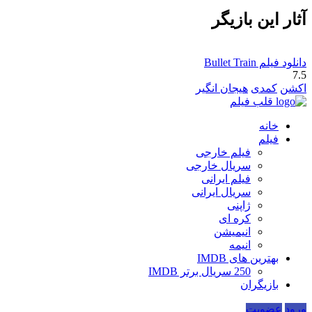
آثار این بازیگر
دانلود فیلم Bullet Train
7.5
اکشن
کمدی
هیجان انگیر
قلب فیلم
خانه
فیلم
فیلم خارجی
سریال خارجی
فیلم ایرانی
سریال ایرانی
ژاپنی
کره ای
انیمیشن
انیمه
بهترین های IMDB
250 سریال برتر IMDB
بازیگران
ورود
عضویت