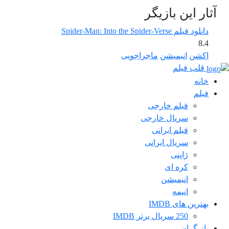
آثار این بازیگر
دانلود فیلم Spider-Man: Into the Spider-Verse
8.4
اکشن
انیمیشن
ماجراجویی
قلب فیلم
خانه
فیلم
فیلم خارجی
سریال خارجی
فیلم ایرانی
سریال ایرانی
ژاپنی
کره ای
انیمیشن
انیمه
بهترین های IMDB
250 سریال برتر IMDB
بازیگران