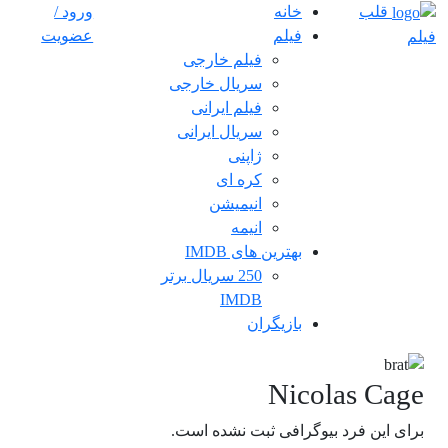
قلب
خانه
ورود /
فیلم
عضویت
فیلم
فیلم خارجی
سریال خارجی
فیلم ایرانی
سریال ایرانی
ژاپنی
کره ای
انیمیشن
انیمه
بهترین های IMDB
250 سریال برتر
IMDB
بازیگران
Nicolas Cage
برای این فرد بیوگرافی ثبت نشده است.