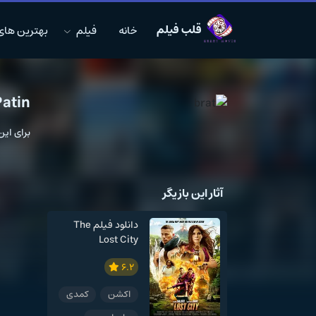
قلب فیلم
خانه
فیلم
بهترین های MDB
atin
برای ای
آثار این بازیگر
دانلود فیلم The
Lost City
6.2
اکشن
کمدی