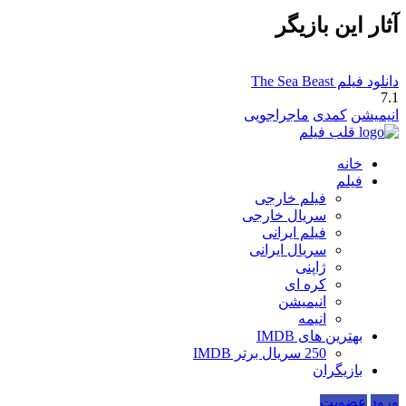
آثار این بازیگر
دانلود فیلم The Sea Beast
7.1
انیمیشن
کمدی
ماجراجویی
قلب فیلم
خانه
فیلم
فیلم خارجی
سریال خارجی
فیلم ایرانی
سریال ایرانی
ژاپنی
کره ای
انیمیشن
انیمه
بهترین های IMDB
250 سریال برتر IMDB
بازیگران
ورود
عضویت