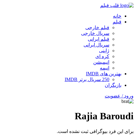
قلب فیلم
خانه
فیلم
فیلم خارجی
سریال خارجی
فیلم ایرانی
سریال ایرانی
ژاپنی
کره ای
انیمیشن
انیمه
بهترین های IMDB
250 سریال برتر IMDB
بازیگران
ورود / عضویت
Rajia Baroudi
برای این فرد بیوگرافی ثبت نشده است.