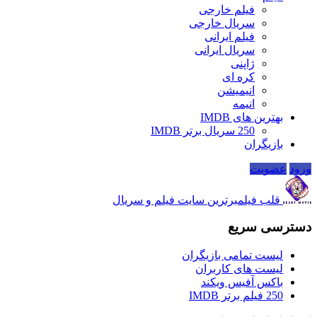
فیلم خارجی
سریال خارجی
فیلم ایرانی
سریال ایرانی
ژاپنی
کره ای
انیمیشن
انیمه
بهترین های IMDB
250 سریال برتر IMDB
بازیگران
ورود
عضویت
قلب فیلم
برترین سایت فیلم و سریال
دسترسی سریع
لیست تمامی بازیگران
لیست های کاربران
باکس آفیس ویکند
250 فیلم برتر IMDB