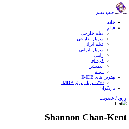
قلب فیلم
خانه
فیلم
فیلم خارجی
سریال خارجی
فیلم ایرانی
سریال ایرانی
ژاپنی
کره ای
انیمیشن
انیمه
بهترین های IMDB
250 سریال برتر IMDB
بازیگران
ورود / عضویت
Shannon Chan-Kent