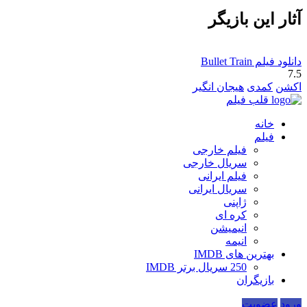
آثار این بازیگر
دانلود فیلم Bullet Train
7.5
اکشن
کمدی
هیجان انگیر
قلب فیلم
خانه
فیلم
فیلم خارجی
سریال خارجی
فیلم ایرانی
سریال ایرانی
ژاپنی
کره ای
انیمیشن
انیمه
بهترین های IMDB
250 سریال برتر IMDB
بازیگران
ورود
عضویت