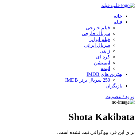
قلب فیلم
خانه
فیلم
فیلم خارجی
سریال خارجی
فیلم ایرانی
سریال ایرانی
ژاپنی
کره ای
انیمیشن
انیمه
بهترین های IMDB
250 سریال برتر IMDB
بازیگران
ورود / عضویت
Shota Kakibata
برای این فرد بیوگرافی ثبت نشده است.