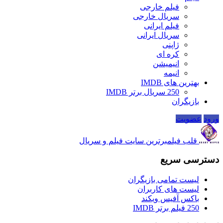
فیلم خارجی
سریال خارجی
فیلم ایرانی
سریال ایرانی
ژاپنی
کره ای
انیمیشن
انیمه
بهترین های IMDB
250 سریال برتر IMDB
بازیگران
ورود
عضویت
قلب فیلم
برترین سایت فیلم و سریال
دسترسی سریع
لیست تمامی بازیگران
لیست های کاربران
باکس آفیس ویکند
250 فیلم برتر IMDB