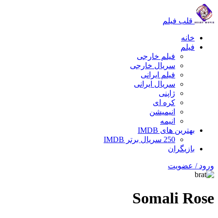
قلب فیلم
خانه
فیلم
فیلم خارجی
سریال خارجی
فیلم ایرانی
سریال ایرانی
ژاپنی
کره ای
انیمیشن
انیمه
بهترین های IMDB
250 سریال برتر IMDB
بازیگران
ورود / عضویت
Somali Rose