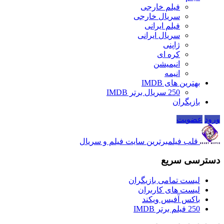
فیلم خارجی
سریال خارجی
فیلم ایرانی
سریال ایرانی
ژاپنی
کره ای
انیمیشن
انیمه
بهترین های IMDB
250 سریال برتر IMDB
بازیگران
ورود
عضویت
قلب فیلم
برترین سایت فیلم و سریال
دسترسی سریع
لیست تمامی بازیگران
لیست های کاربران
باکس آفیس ویکند
250 فیلم برتر IMDB