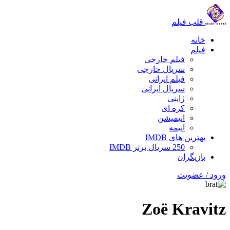
قلب فیلم
خانه
فیلم
فیلم خارجی
سریال خارجی
فیلم ایرانی
سریال ایرانی
ژاپنی
کره ای
انیمیشن
انیمه
بهترین های IMDB
250 سریال برتر IMDB
بازیگران
ورود / عضویت
Zoë Kravitz