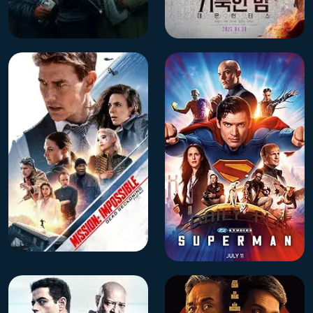
IMDb 5.1
دوبله فارسی
IMDb 6.7
دوبله فارسی
فیلم شب مقدس شکارچیان
فیلم پوشش عمیق
شیطان
IMDb 7.8
دوبله فارسی
IMDb 7.7
دوبله فارسی
فیلم ماموریت غیرممکن ۸