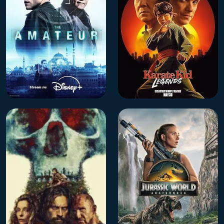
فیلم سوپرمن
روزشمار نهایی
IMDb 6.6
دوبله فارسی
IMDb 6.6
دوبله فارسی
فیلم پسر کاراته باز افسانه
فیلم آماتور
ها