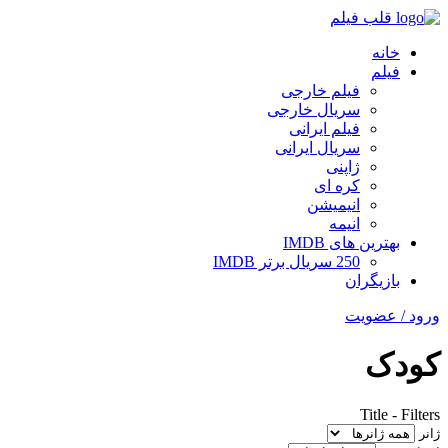
قلب فیلم
خانه
فیلم
فیلم خارجی
سریال خارجی
فیلم ایرانی
سریال ایرانی
ژاپنی
کره ای
انیمیشن
انیمه
بهترین های IMDB
250 سریال برتر IMDB
بازیگران
ورود / عضویت
کودک
Title
-
Filters
ژانر