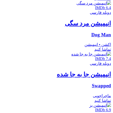
IMDb 6.4
دوبله فارسی
انیمیشن مرد سگی
Dog Man
اکشن • انیمیشن
تماشا کنید
IMDb 7.4
دوبله فارسی
انیمیشن جا به جا شده
Swapped
ماجراجویی
تماشا کنید
IMDb 6.9