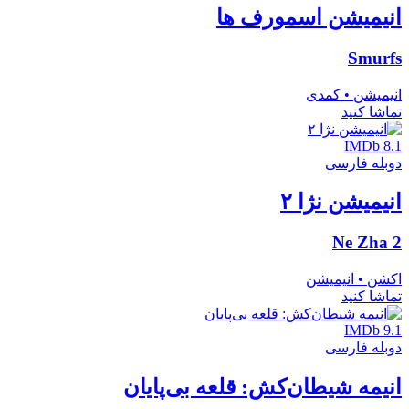
انیمیشن اسمورف ها
Smurfs
انیمیشن • کمدی
تماشا کنید
IMDb 8.1
دوبله فارسی
انیمیشن نژا ۲
Ne Zha 2
اکشن • انیمیشن
تماشا کنید
IMDb 9.1
دوبله فارسی
انیمه شیطان‌کش: قلعه بی‌پایان