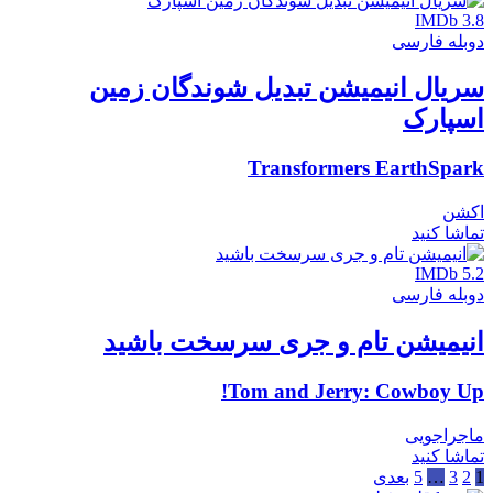
IMDb 3.8
دوبله فارسی
سریال انیمیشن تبدیل شوندگان زمین
اسپارک
Transformers EarthSpark
اکشن
تماشا کنید
IMDb 5.2
دوبله فارسی
انیمیشن تام و جری سرسخت باشید
Tom and Jerry: Cowboy Up!
ماجراجویی
تماشا کنید
1
2
3
…
5
بعدی