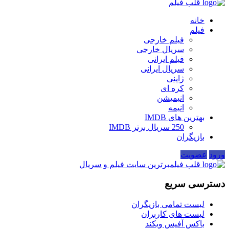
قلب فیلم
خانه
فیلم
فیلم خارجی
سریال خارجی
فیلم ایرانی
سریال ایرانی
ژاپنی
کره ای
انیمیشن
انیمه
بهترین های IMDB
250 سریال برتر IMDB
بازیگران
ورود
عضویت
قلب فیلم
برترین سایت فیلم و سریال
دسترسی سریع
لیست تمامی بازیگران
لیست های کاربران
باکس آفیس ویکند