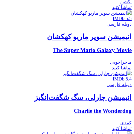
اکشن
تماشا کنید
IMDb 5.5
دوبله فارسی
انیمیشن سوپر ماریو کهکشان
The Super Mario Galaxy Movie
ماجراجویی
تماشا کنید
IMDb 5.4
دوبله فارسی
انیمیشن چارلی، سگ شگفت‌انگیز
Charlie the Wonderdog
کمدی
تماشا کنید