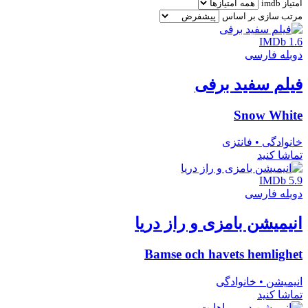
امتیاز imdb
مرتب سازی بر اساس
IMDb 1.6
دوبله فارسی
فیلم سفید برفی
Snow White
خانوادگی • فانتزی
تماشا کنید
IMDb 5.9
دوبله فارسی
انیمیشن بامزی و راز دریا
Bamse och havets hemlighet
انیمیشن • خانوادگی
تماشا کنید