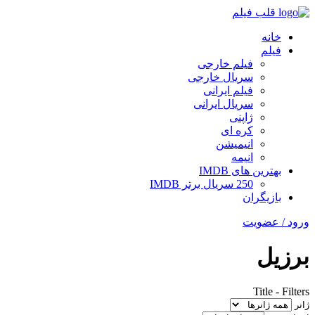
قلب فیلم
خانه
فیلم
فیلم خارجی
سریال خارجی
فیلم ایرانی
سریال ایرانی
ژاپنی
کره ای
انیمیشن
انیمه
بهترین های IMDB
250 سریال برتر IMDB
بازیگران
ورود / عضویت
برزیل
Title
-
Filters
ژانر