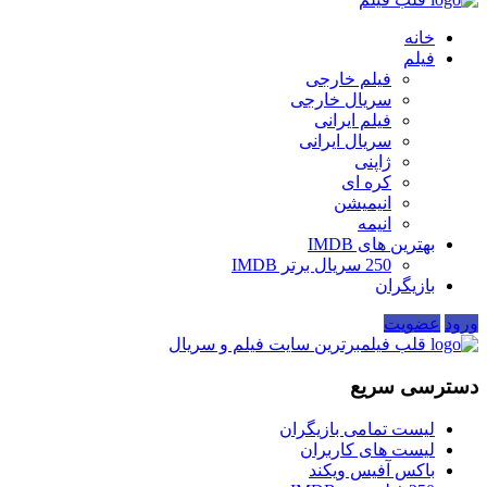
خانه
فیلم
فیلم خارجی
سریال خارجی
فیلم ایرانی
سریال ایرانی
ژاپنی
کره ای
انیمیشن
انیمه
بهترین های IMDB
250 سریال برتر IMDB
بازیگران
ورود
عضویت
قلب فیلم
برترین سایت فیلم و سریال
دسترسی سریع
لیست تمامی بازیگران
لیست های کاربران
باکس آفیس ویکند