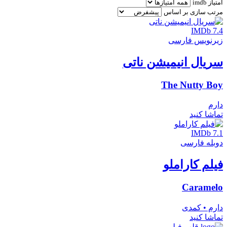
امتیاز imdb
مرتب سازی بر اساس
IMDb 7.4
زیرنویس فارسی
سریال انیمیشن ناتی
The Nutty Boy
دارم
تماشا کنید
IMDb 7.1
دوبله فارسی
فیلم کاراملو
Caramelo
دارم • کمدی
تماشا کنید
قلب فیلم