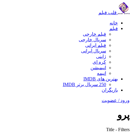
قلب فیلم
خانه
فیلم
فیلم خارجی
سریال خارجی
فیلم ایرانی
سریال ایرانی
ژاپنی
کره ای
انیمیشن
انیمه
بهترین های IMDB
250 سریال برتر IMDB
بازیگران
ورود / عضویت
پرو
Title
-
Filters