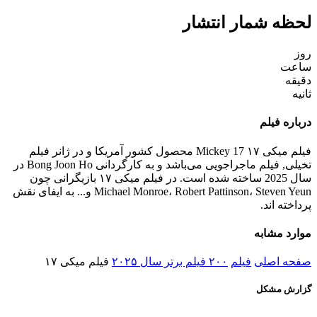
لحظه شمار انتشار
روز
ساعت
دقیقه
ثانیه
درباره فیلم
فیلم میکی ۱۷ Mickey 17 محصول کشور آمریکا و در ژانر فیلم
تخیلی, فیلم ماجراجویی می‌باشد و به کارگردانی Bong Joon Ho در
سال 2025 ساخته شده است. در فیلم میکی ۱۷ بازیگرانی چون
Michael Monroe، Robert Pattinson، Steven Yeun و... به ایفای نقش
پرداخته اند.
موارد مشابه
صفحه اصلی
فیلم
۲۰۰ فیلم برتر سال ۲۰۲۵
فیلم میکی ۱۷
گزارش مشکل