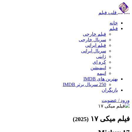
قلب فیلم
خانه
فیلم
فیلم خارجی
سریال خارجی
فیلم ایرانی
سریال ایرانی
ژاپنی
کره ای
انیمیشن
انیمه
بهترین های IMDB
250 سریال برتر IMDB
بازیگران
ورود / عضویت
فیلم میکی ۱۷
(2025)