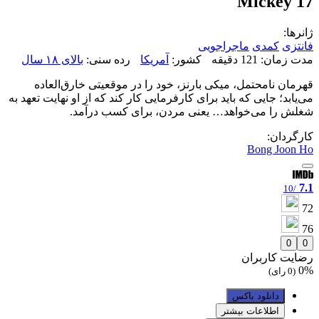
Mickey 17
ژانرها:
فانتزی
کمدی
ماجراجویی
مدت زمان: 121 دقیقه
کشور:
آمریکا
رده سنی:
بالای ۱۸ سال
قهرمان نامحتمل، میکی بارنز، خود را در موقعیتی خارق‌العاده
می‌یابد؛ جایی که باید برای کارفرمایی کار کند که از او نهایت تعهد به
شغلش را می‌خواهد… یعنی مردن، برای کسب درآمد.
کارگردان:
Bong Joon Ho
7.1
/10
72
76
0
0
رضایت کاربران
0%
(0 رای)
دانلود باکس
اطلاعات بیشتر