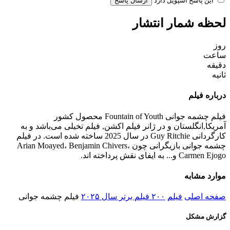
این پاسخ اسپویل دارد
ارسال پاسخ
لحظه شمار انتشار
روز
ساعت
دقیقه
ثانیه
درباره فیلم
فیلم چشمه جوانی Fountain of Youth محصول کشور
آمریکا,انگلستان و در ژانر فیلم اکشن, فیلم تخیلی می‌باشد و به
کارگردانی Guy Ritchie در سال 2025 ساخته شده است. در فیلم
چشمه جوانی بازیگرانی چون Arian Moayed، Benjamin Chivers،
Carmen Ejogo و... به ایفای نقش پرداخته اند.
موارد مشابه
صفحه اصلی
فیلم
۲۰۰ فیلم برتر سال ۲۰۲۵
فیلم چشمه جوانی
گزارش مشکل