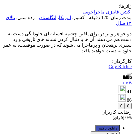
ژانرها:
اکشن
فانتزی
ماجراجویی
مدت زمان: 120 دقیقه
کشور:
آمریکا
،
انگلستان
رده سنی:
بالای
۱۳ سال
دو خواهر و برادر برای یافتن چشمه افسانه ای جاودانگی دست به
دست هم می دهند. آن ها با دنبال کردن نشانه های تاریخی وارد
سفری پرهیجان و پرماجرا می شوند که در صورت موفقیت، به عمر
جاودانه دست خواهند یافت.
کارگردان:
Guy Ritchie
6
/10
41
86
0
0
رضایت کاربران
0%
(0 رای)
دانلود باکس