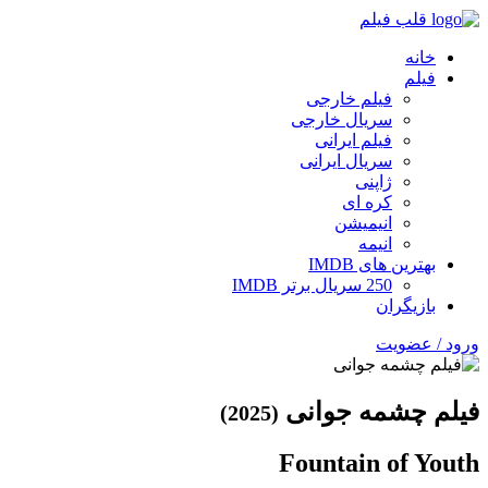
قلب فیلم
خانه
فیلم
فیلم خارجی
سریال خارجی
فیلم ایرانی
سریال ایرانی
ژاپنی
کره ای
انیمیشن
انیمه
بهترین های IMDB
250 سریال برتر IMDB
بازیگران
ورود / عضویت
فیلم چشمه جوانی
(2025)
Fountain of Youth