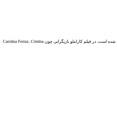
فیلم کاراملو Caramelo محصول کشور برزیل و در ژانر فیلم خانوادگی, فیلم درام می‌باشد و به کارگردانی Diego Freitas در سال 2025 ساخته شده است. در فیلم کاراملو بازیگرانی چون Carolina Ferraz، Cristina