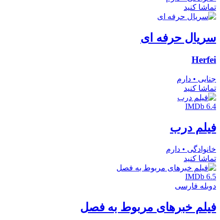
تماشا کنید
سریال حرفه ای
Herfei
جنایی • دارم
تماشا کنید
IMDb 6.4
فیلم درب
خانوادگی • دارم
تماشا کنید
IMDb 6.5
دوبله فارسی
فیلم خبرهای مربوط به فصل