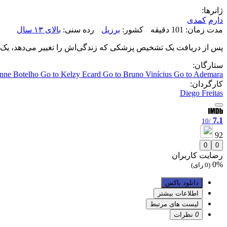
ژانرها:
دارم
کمدی
مدت زمان: 101 دقیقه
کشور:
برزیل
رده سنی:
بالای ۱۳ سال
پس از دریافت یک تشخیص پزشکی که زندگی‌اش را تغییر می‌دهد، یک سر
ستارگان:
anne Botelho
Go to Kelzy Ecard
Go to Bruno Vinícius
Go to Ademara
کارگردان:
Diego Freitas
7.1
/10
92
0
0
رضایت کاربران
0%
(0 رای)
دانلود باکس
اطلاعات بیشتر
لیست های مرتبط
0
نظرات