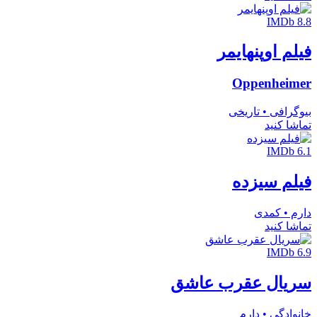
IMDb 8.8
فیلم اوپنهایمر
Oppenheimer
بیوگرافی • تاریخی
تماشا کنید
IMDb 6.1
فیلم سیزده
دارم • کمدی
تماشا کنید
IMDb 6.9
سریال عقرب عاشق
خانوادگی • دارم