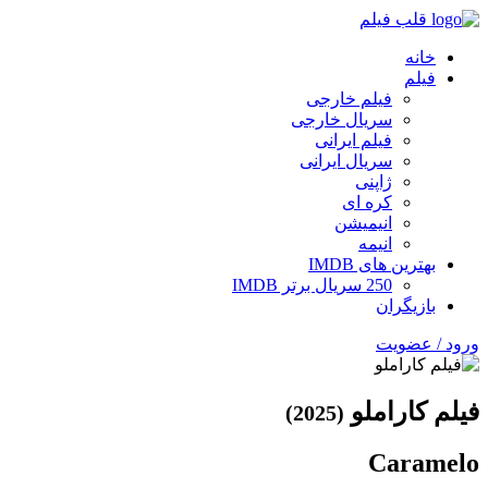
قلب فیلم
خانه
فیلم
فیلم خارجی
سریال خارجی
فیلم ایرانی
سریال ایرانی
ژاپنی
کره ای
انیمیشن
انیمه
بهترین های IMDB
250 سریال برتر IMDB
بازیگران
ورود / عضویت
فیلم کاراملو
(2025)
Caramelo