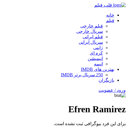
قلب فیلم
خانه
فیلم
فیلم خارجی
سریال خارجی
فیلم ایرانی
سریال ایرانی
ژاپنی
کره ای
انیمیشن
انیمه
بهترین های IMDB
250 سریال برتر IMDB
بازیگران
ورود / عضویت
Efren Ramirez
برای این فرد بیوگرافی ثبت نشده است.