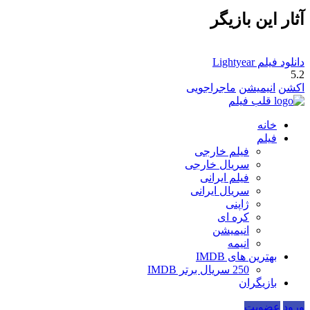
آثار این بازیگر
دانلود فیلم Lightyear
5.2
اکشن
انیمیشن
ماجراجویی
قلب فیلم
خانه
فیلم
فیلم خارجی
سریال خارجی
فیلم ایرانی
سریال ایرانی
ژاپنی
کره ای
انیمیشن
انیمه
بهترین های IMDB
250 سریال برتر IMDB
بازیگران
ورود
عضویت