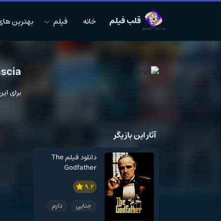
قلب فیلم
خانه
فیلم
بهترین های MDB
scia
برای ای
آثار این بازیگر
دانلود فیلم The
Godfather
9.2
جنایی
دارم