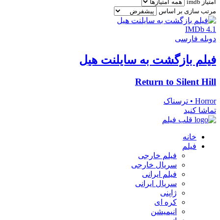
امتیاز imdb
مرتب سازی بر اساس
IMDb 4.1
دوبله فارسی
فیلم بازگشت به سایلنت هیل
Return to Silent Hill
Horror • ترسناک
تماشا کنید
قلب فیلم
خانه
فیلم
فیلم خارجی
سریال خارجی
فیلم ایرانی
سریال ایرانی
ژاپنی
کره ای
انیمیشن