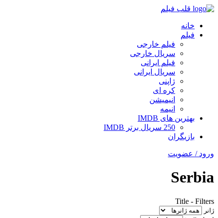
قلب فیلم
خانه
فیلم
فیلم خارجی
سریال خارجی
فیلم ایرانی
سریال ایرانی
ژاپنی
کره ای
انیمیشن
انیمه
بهترین های IMDB
250 سریال برتر IMDB
بازیگران
ورود / عضویت
Serbia
Title
-
Filters
ژانر