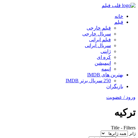
قلب فیلم
خانه
فیلم
فیلم خارجی
سریال خارجی
فیلم ایرانی
سریال ایرانی
ژاپنی
کره ای
انیمیشن
انیمه
بهترین های IMDB
250 سریال برتر IMDB
بازیگران
ورود / عضویت
ترکیه
Title
-
Filters
ژانر