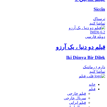
Siccîn
ترسناک
تماشا کنید
IMDb 6.2
دوبله فارسی
فیلم دو دنیا ، یک آرزو
Iki Dünya Bir Dilek
دارم • رمانتیک
تماشا کنید
قلب فیلم
خانه
فیلم
فیلم خارجی
سریال خارجی
فیلم ایرانی