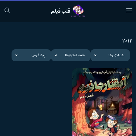
قلب فیلم
2012
همه ژانرها
همه امتیازها
پیشفرض