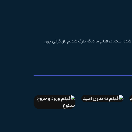
 We Grown Now محصول کشور آمریکا و در ژانر فیلم درام می‌باشد و به کارگردانی Minhal Baig در سال 2023 ساخته شده است. در فیلم ما دیگه بزرگ شدیم بازیگرانی چون
IMDb 5.4
زیرنویس فارسی
IMDb 5
فیلم نه بدون امید