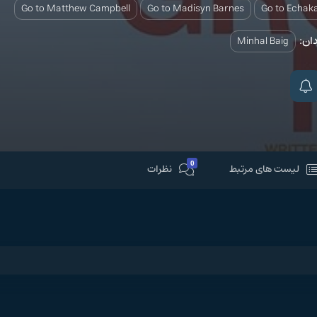
Go to Matthew Campbell
Go to Madisyn Barnes
Go to Echak
دان:
Minhal Baig
0
لیست های مرتبط
نظرات