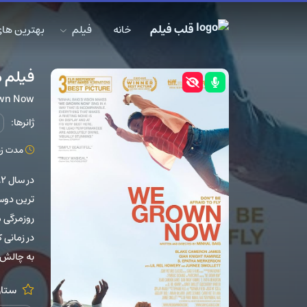
قلب فیلم
خانه
فیلم
بهترین های DB
فیلم م
wn Now
ژانرها:
مدت زمان: 3
ترین دوست
روزمرگی 
در زمانی 
به چالش 
ستار