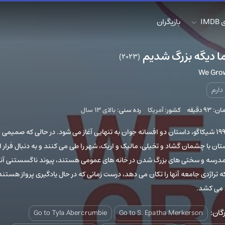
IM
بازیگران
ا دیگه بزرگ شدیم
(2023)
We Gro
دارم
9 دقیقه
کشور:
آمریکا
رده سنی:
بالای ۱۳ سال
در سال ۱۹۹۲ شیکاگو، داستان دو افسانه جوان به تنهایی آغاز می شود. در حالی که صمیمی
ان با چشمان گشاد و تخیلی، مالیک و اریک، شهر را طی می کنند و به دنبال فرار از
مدرسه و سختی های بزرگ شدن در خانه های عمومی هستند، پیوند ناگسستنی آنه
که تراژدی جامعه آنها را تکان می دهد، درست زمانی که در حال یادگیری پرواز هستند
می کشد.
گان:
Go to Tyla Abercrumbie
Go to S. Epatha Merkerson