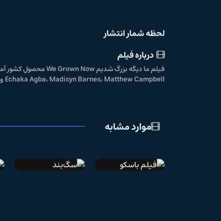
لحظه شمار انتشار
درباره فیلم
Echaka Agba، Madisyn Barnes، Matthew Campbell و... به ایفای نقش پرداخته اند.
موارد مشابه
IMDb 5.4
دوبله فارسی
سگ‌بند
فیلم باسکو