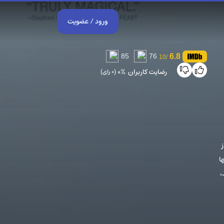
ورود / عضویت
6.8
85
76
/10
رضایت کاربران
0%
(0 رای)
ا
،