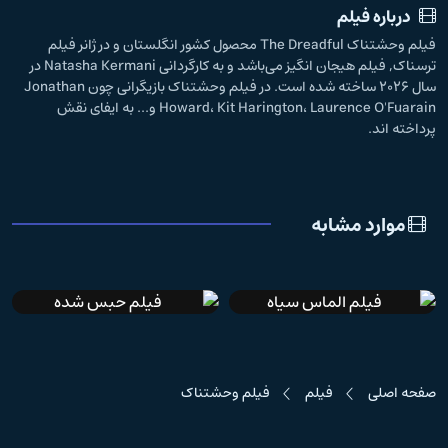
درباره فیلم
فیلم وحشتناک The Dreadful محصول کشور انگلستان و در ژانر فیلم
ترسناک, فیلم هیجان انگیز می‌باشد و به کارگردانی Natasha Kermani در
سال 2026 ساخته شده است. در فیلم وحشتناک بازیگرانی چون Jonathan
Howard، Kit Harington، Laurence O'Fuarain و... به ایفای نقش
پرداخته اند.
موارد مشابه
IMDb 6.2
دوبله فارسی
IMDb 6.1
دوبله فارسی
صفحه اصلی
فیلم
فیلم وحشتناک
فیلم الماس سیاه
فیلم حبس شده